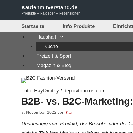
Zum
Kaufenmitverstand.de
Inhalt
Produkte – Ratgeber – Rezensionen
springen
Startseite
Info Produkte
Einrich
Haushalt
Küche
Freizeit & Sport
Magazin & Blog
Foto: HayDmitriy / depositphotos.com
B2B- vs. B2C-Marketing:
7. November 2022
von
Kai
Unabhängig vom Produkt, der Branche oder der G