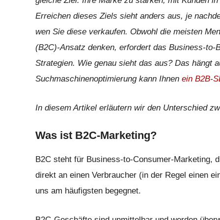
gleiche Ziel: Ihre Marke zu stärken, mit Kunden i
Erreichen dieses Ziels sieht anders aus, je nachd
wen Sie diese verkaufen. Obwohl die meisten Me
(B2C)-Ansatz denken, erfordert das Business-to-B
Strategien. Wie genau sieht das aus? Das hängt a
Suchmaschinenoptimierung kann Ihnen
ein B2B-S
In diesem Artikel erläutern wir den Unterschied 
Was ist B2C-Marketing?
B2C steht für Business-to-Consumer-Marketing, d.h
direkt an einen Verbraucher (in der Regel einen ei
uns am häufigsten begegnet.
B2C-Geschäfte sind unmittelbar und werden über