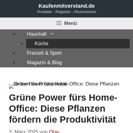
Zum
Kaufenmitverstand.de
Produkte – Ratgeber – Rezensionen
Inhalt
springen
Menü
Haushalt
Küche
Freizeit & Sport
Magazin & Blog
Grüne Power fürs Home-
Office: Diese Pflanzen
fördern die Produktivität
3. März 2025
von
Olav