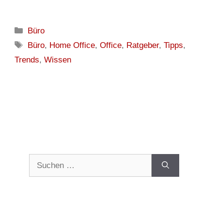
Kategorien
Büro
Schlagwörter
Büro
,
Home Office
,
Office
,
Ratgeber
,
Tipps
,
Trends
,
Wissen
Suchen
nach: