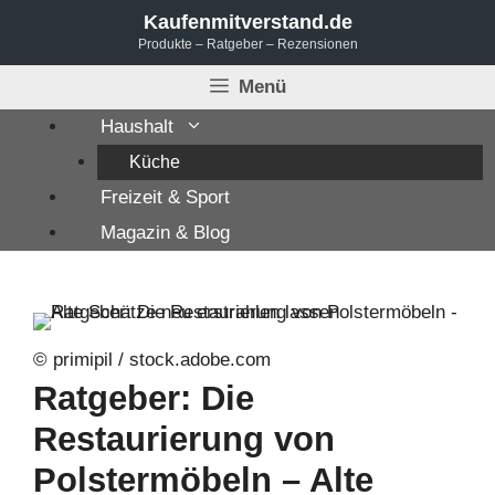
Zum
Kaufenmitverstand.de
Produkte – Ratgeber – Rezensionen
Inhalt
springen
Menü
Haushalt
Küche
Freizeit & Sport
Magazin & Blog
© primipil / stock.adobe.com
Ratgeber: Die
Restaurierung von
Polstermöbeln – Alte