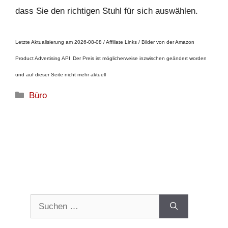
dass Sie den richtigen Stuhl für sich auswählen.
Letzte Aktualisierung am 2026-08-08 / Affiliate Links / Bilder von der Amazon
Product Advertising API
Der Preis ist möglicherweise inzwischen geändert worden
und auf dieser Seite nicht mehr aktuell
Kategorien
Büro
Suchen
nach: