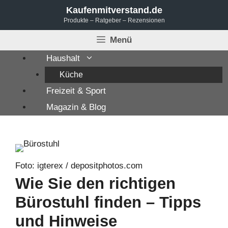
Zum
Kaufenmitverstand.de
Produkte – Ratgeber – Rezensionen
Inhalt
springen
Menü
Haushalt
Küche
Freizeit & Sport
Magazin & Blog
Foto: igterex / depositphotos.com
Wie Sie den richtigen
Bürostuhl finden – Tipps
und Hinweise