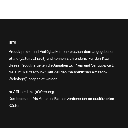
Info
Produktpreise und Verfügbarkeit entsprechen dem angegebenen
Stand (Datum/Uhrzeit) und können sich ändern. Für den Kauf
dieses Produkts gelten die Angaben zu Preis und Verfügbarkeit,
die zum Kaufzeitpunkt [auf der/den maßgeblichen Amazon-
Website(s)] angezeigt werden.
*= Affiliate-Link (=Werbung)
Das bedeutet: Als Amazon-Partner verdiene ich an qualifizierten
Käufen.