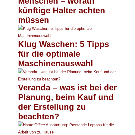
Menschen – worauf
künftige Halter achten
müssen
Klug Waschen: 5 Tipps
für die optimale
Maschinenauswahl
Veranda – was ist bei der
Planung, beim Kauf und
der Erstellung zu
beachten?