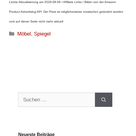
Letzte Aktualisierung am 2026-08-06 / Affiliate Links / Bilder von der Amazon
Product Advertising API
Der Preis ist möglicherweise inzwischen geändert worden
und auf dieser Seite nicht mehr aktuell
Kategorien
Möbel
,
Spiegel
Suchen
nach:
Neueste Beiträge