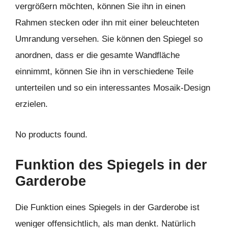
vergrößern möchten, können Sie ihn in einen
Rahmen stecken oder ihn mit einer beleuchteten
Umrandung versehen. Sie können den Spiegel so
anordnen, dass er die gesamte Wandfläche
einnimmt, können Sie ihn in verschiedene Teile
unterteilen und so ein interessantes Mosaik-Design
erzielen.
No products found.
Funktion des Spiegels in der
Garderobe
Die Funktion eines Spiegels in der Garderobe ist
weniger offensichtlich, als man denkt. Natürlich