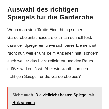
Auswahl des richtigen
Spiegels für die Garderobe
Wenn man sich für die Einrichtung seiner
Garderobe entscheidet, stellt man schnell fest,
dass der Spiegel ein unverzichtbares Element ist.
Nicht nur, weil er uns beim Anziehen hilft, sondern
auch weil er das Licht reflektiert und den Raum
größer wirken lässt. Aber wie wählt man den
richtigen Spiegel für die Garderobe aus?
Siehe auch
Die vielleicht besten Spiegel mit
Holzrahmen