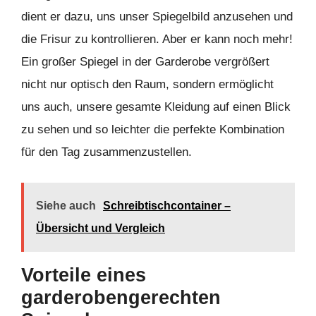
dient er dazu, uns unser Spiegelbild anzusehen und
die Frisur zu kontrollieren. Aber er kann noch mehr!
Ein großer Spiegel in der Garderobe vergrößert
nicht nur optisch den Raum, sondern ermöglicht
uns auch, unsere gesamte Kleidung auf einen Blick
zu sehen und so leichter die perfekte Kombination
für den Tag zusammenzustellen.
Siehe auch
Schreibtischcontainer –
Übersicht und Vergleich
Vorteile eines
garderobengerechten