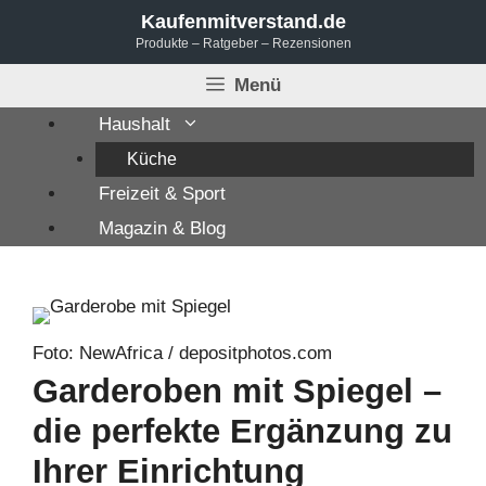
Zum
Kaufenmitverstand.de
Produkte – Ratgeber – Rezensionen
Inhalt
springen
Menü
Haushalt
Küche
Freizeit & Sport
Magazin & Blog
Foto: NewAfrica / depositphotos.com
Garderoben mit Spiegel –
die perfekte Ergänzung zu
Ihrer Einrichtung