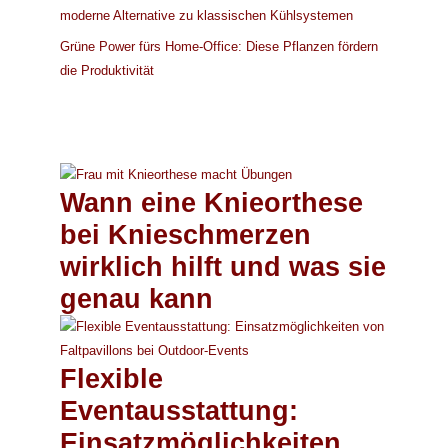
moderne Alternative zu klassischen Kühlsystemen
Grüne Power fürs Home-Office: Diese Pflanzen fördern
die Produktivität
Wann eine Knieorthese
bei Knieschmerzen
wirklich hilft und was sie
genau kann
Flexible
Eventausstattung:
Einsatzmöglichkeiten