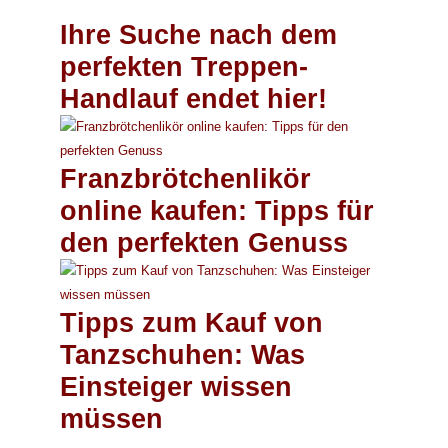
Ihre Suche nach dem
perfekten Treppen-
Handlauf endet hier!
Franzbrötchenlikör
online kaufen: Tipps für
den perfekten Genuss
Tipps zum Kauf von
Tanzschuhen: Was
Einsteiger wissen
müssen