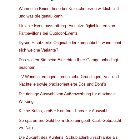
Wann eine Knieorthese bei Knieschmerzen wirklich hilft
und was sie genau kann
Flexible Eventausstattung: Einsatzmöglichkeiten von
Faltpavillons bei Outdoor-Events
Dyson Ersatzteile: Original oder kompatibel – wann lohnt
sich welche Variante?
Das sollten Sie beim Einrichten Ihrer Garage unbedingt
beachten
TV-Wandhalterungen: Technische Grundlagen, Vor- und
Nachteile sowie praxisorientierte Dos und Dont’s
Die richtige Auswahl von Außenwerbung für maximale
Wirkung
Kleine Sofas, großer Komfort: Tipps zur Auswahl
So sparen Sie Geld beim Boxspringbett-Kauf: Gebraucht
vs. Neu
Die Zukunft des Kühlens: Schubladenkühlschränke als