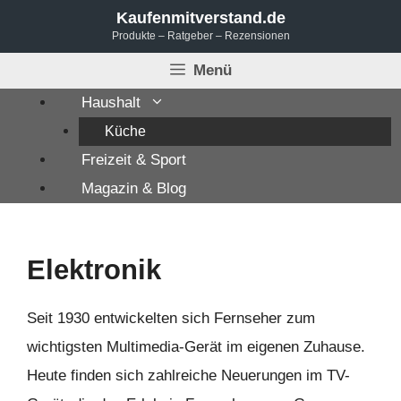
Zum
Kaufenmitverstand.de
Produkte – Ratgeber – Rezensionen
Inhalt
springen
Menü
Haushalt
Küche
Freizeit & Sport
Magazin & Blog
Elektronik
Seit 1930 entwickelten sich Fernseher zum
wichtigsten Multimedia-Gerät im eigenen Zuhause.
Heute finden sich zahlreiche Neuerungen im TV-