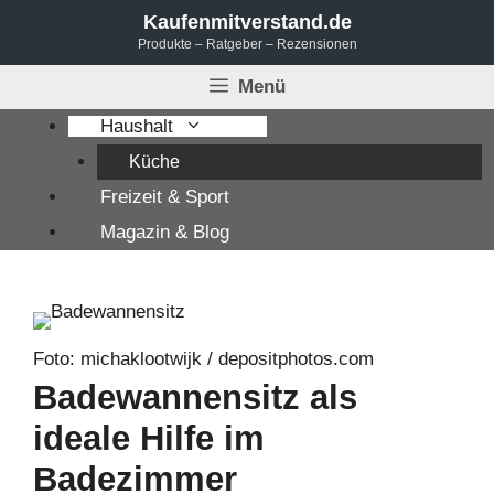
Zum
Kaufenmitverstand.de
Produkte – Ratgeber – Rezensionen
Inhalt
springen
Menü
Haushalt
Küche
Freizeit & Sport
Magazin & Blog
Foto: michaklootwijk / depositphotos.com
Badewannensitz als
ideale Hilfe im
Badezimmer