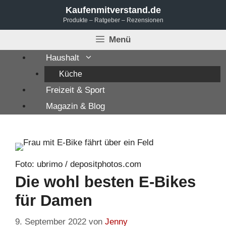
Zum
Kaufenmitverstand.de
Produkte – Ratgeber – Rezensionen
Inhalt
springen
Menü
Haushalt
Küche
Freizeit & Sport
Magazin & Blog
Foto: ubrimo / depositphotos.com
Die wohl besten E-Bikes
für Damen
9. September 2022
von
Jenny