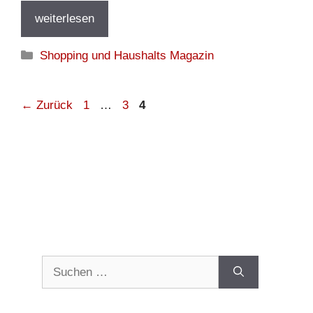
weiterlesen
Kategorien
Shopping und Haushalts Magazin
Seite
Seite
Seite
←
Zurück
1
…
3
4
Suchen
nach: