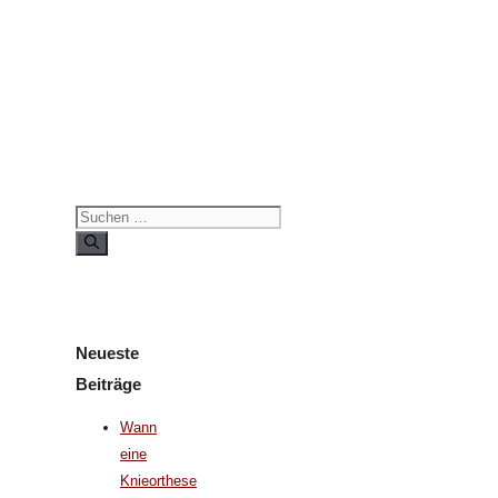
Suchen
nach:
Neueste
Beiträge
Wann
eine
Knieorthese