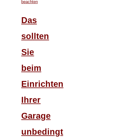
Das
sollten
Sie
beim
Einrichten
Ihrer
Garage
unbedingt