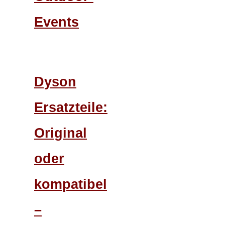
Events
Dyson
Ersatzteile:
Original
oder
kompatibel
–