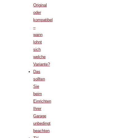
Original
oder
kompatibel
–
wann
lohnt
sich
welche
Variante?
Das
sollten
Sie
beim
Einrichten
Ihrer
Garage
unbedingt
beachten