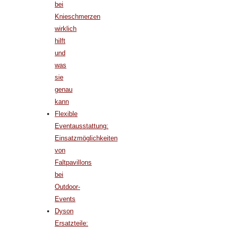
bei
Knieschmerzen
wirklich
hilft
und
was
sie
genau
kann
Flexible
Eventausstattung:
Einsatzmöglichkeiten
von
Faltpavillons
bei
Outdoor-
Events
Dyson
Ersatzteile: