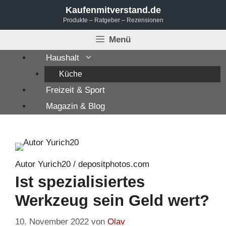
Zum
Kaufenmitverstand.de
Produkte – Ratgeber – Rezensionen
Inhalt
springen
Menü
Haushalt
Küche
Freizeit & Sport
Magazin & Blog
Autor Yurich20 / depositphotos.com
Ist spezialisiertes
Werkzeug sein Geld wert?
10. November 2022
von
Olav