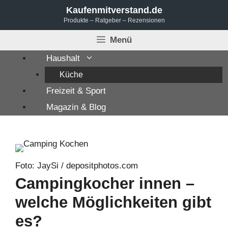
Zum
Kaufenmitverstand.de
Produkte – Ratgeber – Rezensionen
Inhalt
springen
Menü
Haushalt
Küche
Freizeit & Sport
Magazin & Blog
Foto: JaySi / depositphotos.com
Campingkocher innen –
welche Möglichkeiten gibt
es?